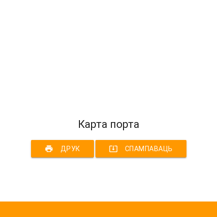
Карта порта
print
system_update_alt
ДРУК
СПАМПАВАЦЬ