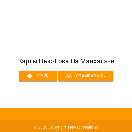
Карты Нью-Ёрка На Манхэтэне
print
system_update_alt
ДРУК
СПАМПАВАЦЬ
© 2026 Copyright:
Newebcreations