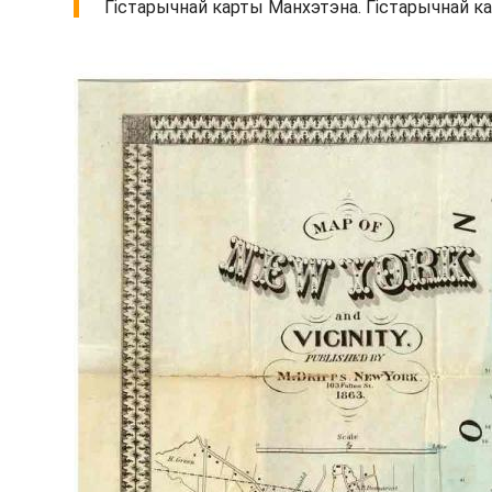
Гістарычнай карты Манхэтэна. Гістарычнай ка