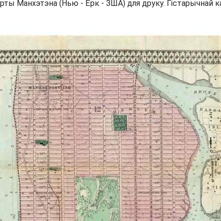
рты Манхэтэна (Нью - Ёрк - ЗША) для друку. Гістарычнай 