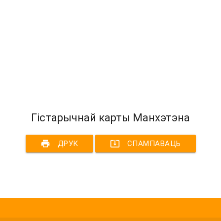
Гістарычнай карты Манхэтэна
print
system_update_alt
ДРУК
СПАМПАВАЦЬ