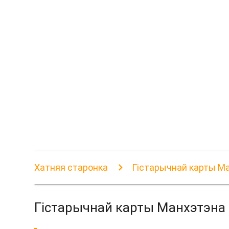
Хатняя старонка
Гістарычнай карты М
Гістарычнай карты Манхэтэна