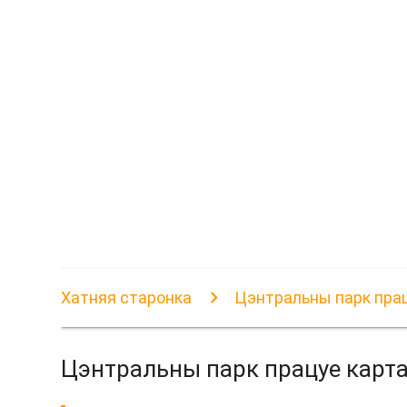
Хатняя старонка
Цэнтральны парк прац
Цэнтральны парк працуе карт