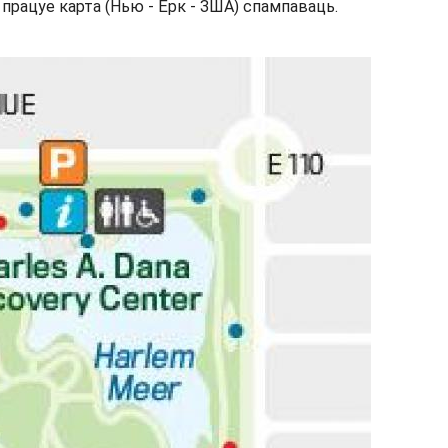
 працуе карта (Нью - Ёрк - ЗША) спампаваць.