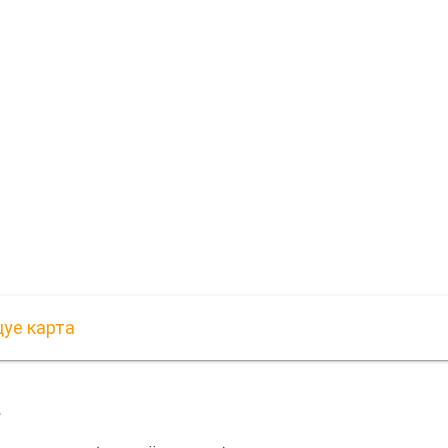
уе карта
а