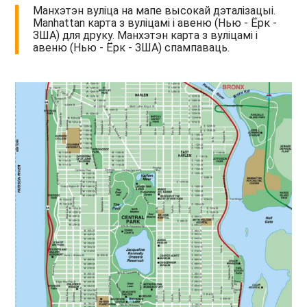
Манхэтэн вуліца на мапе высокай дэталізацыі.
Manhattan карта з вуліцамі і авеню (Нью - Ёрк -
ЗША) для друку. Манхэтэн карта з вуліцамі і
авеню (Нью - Ёрк - ЗША) спампаваць.