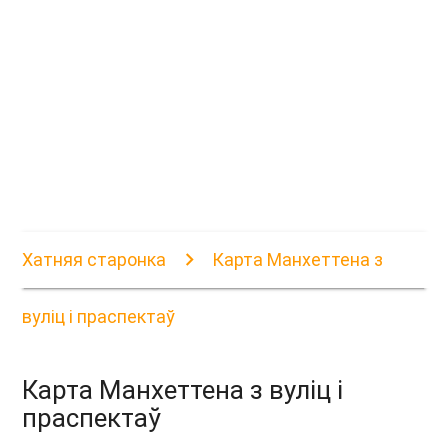
Хатняя старонка
Карта Манхеттена з
вуліц і праспектаў
Карта Манхеттена з вуліц і
праспектаў