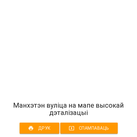
Манхэтэн вуліца на мапе высокай
дэталізацыі
print
system_update_alt
ДРУК
СПАМПАВАЦЬ